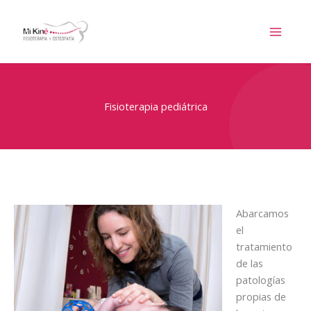
Ir
al
contenido
Fisioterapia pediátrica
Abarcamos
el
tratamiento
de las
patologías
propias de