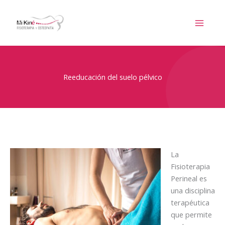
Ir
al
contenido
Reeducación del suelo pélvico
La
Fisioterapia
Perineal es
una disciplina
terapéutica
que permite